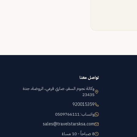
تواصل معنا
وكالة نجوم السفر، صاري فرعي، الروضة، جدة
23435
920015359
واتساب: 0509766111
sales@travelstarsksa.com
8 صباحاً - 10 مساءً