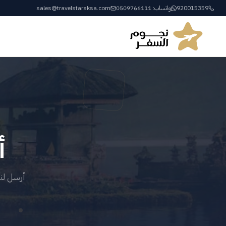
920015359
واتساب: 0509766111
sales@travelstarsksa.com
أ
أرسل لنا تفا