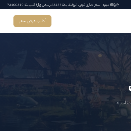
وكالة نجوم السفر، صاري فرعي، الروضة، جدة 23435
ترخيص وزارة السياحة: 73100310
أطلب عرض سعر