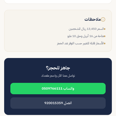
ملاحظات
السعر 13,450 ريال للشخصين
متاحة من 16 أبريل وحتى 10 مايو
الأسعار قابلة للتغيير حسب التوفر عند الحجز
جاهز للحجز؟
تواصل معنا الآن واحجز مقعدك
واتساب 0509766111
اتصل 920015359