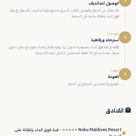
1
الوصول للمالديف
الاستقبال من المطار والتوصيل بالقارب السريع لمنتجع نوكو المالديف، الاستقرار في فيلا
فوق الماء بإطلالة ساحرة على المحيط
اليوم 2-3
2
استرخاء ورفاهية
إقامة في فيلا فوق الماء بخصوصية لا مثيل لها، بوفيه إفطار وعشاء متنوع مع تجارب تذوق
مميزة، جلسة مساج 30 دقيقة للشخصين لتكتمل تجربة الاسترخاء
اليوم 4
3
العودة
التوديع والمغادرة من المنتجع إلى المطار
🏨 الفنادق
Noku Maldives Resort ⭐⭐⭐⭐⭐ - فيلا فوق الماء بإطلالة على
المحيط