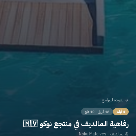
العودة للبرامج
4 أيام
16 أبريل - 10 مايو
رفاهية المالديف في منتجع نوكو 🇲🇻
المالديف - Noku Maldives