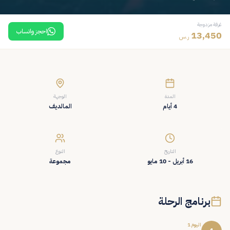
غرفة مزدوجة
احجز واتساب
13,450
ر.س
المدة
الوجهة
4 أيام
المالديف
التاريخ
النوع
16 أبريل - 10 مايو
مجموعة
برنامج الرحلة
اليوم 1