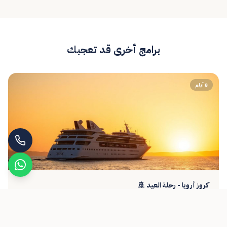
برامج أخرى قد تعجبك
8 أيام
كروز أرويا - رحلة العيد 🚢
24 - 29 مايو | 7 - 12 ذو الحجة
3,719
التفاصيل ←
ر.س