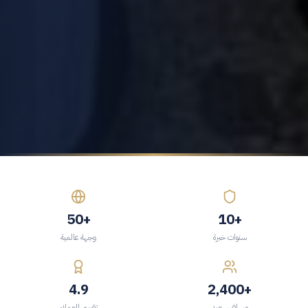
+50
+10
سنوات خبرة
وجهة عالمية
4.9
+2,400
مسافر سعيد
تقييم العملاء