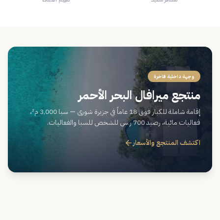
وجهة داخلية فاخرة
منتجع ميرافال البحر الأحمر
إقامة شاملة للكبار فوق 18 عاماً في جزيرة شورى — سبا 3,000 م²،
فعاليات مائية، رصيد 700 ر.س للشخص للسبا والفعاليات.
اكتشف المنتجع والأسعار