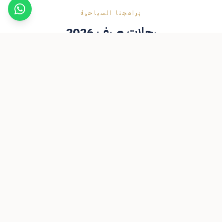
برامجنا السياحية
رحلات صيف 2026
برامج مصممة بعناية لتناسب جميع الأذواق — عائلية، كروز، طبيعة، استجمام
8 أيام
كروز أرويا - رحلة العيد 🚢
24 - 29 مايو | 7 - 12 ذو الحجة
شرم الشيخ → جدة → العقبة → جدة